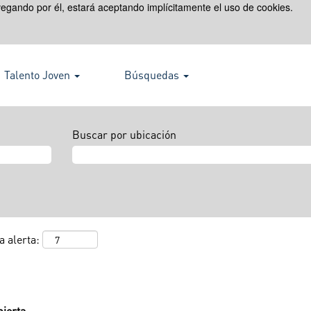
avegando por él, estará aceptando implícitamente el uso de cookies.
Talento Joven
Búsquedas
Buscar por ubicación
a alerta:
ierta.